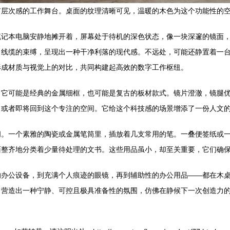
有层次感的工作舞台。桌面的纹理清晰可见，温暖的木色为这个功能性的
笔记本电脑安静地摊开着，屏幕处于待机的深色状态，像一块深邃的镜面
了线缆的束缚，呈现出一种干净利落的现代感。不远处，可能还静置着一
形成材质与视觉上的对比，共同构建起高效的数字工作枢纽。
。它可能是经典的金属细框，也可能是复古的板材款式。镜片澄澈，镜腿
，或者即将回到这个专注的空间。它给这个科技感的场景增添了一份人文
间。一个素雅的陶瓷或金属笔筒里，插放着几支常用的笔。一叠便签纸或
面整齐地分类着少量待处理的文书。这些用品虽小，却至关重要，它们确
的办公设备，到充满个人痕迹的眼镜，再到辅助性的办公用品——都在木
，营造出一种宁静、可控且极具准备性的氛围，仿佛在静候下一次创造力