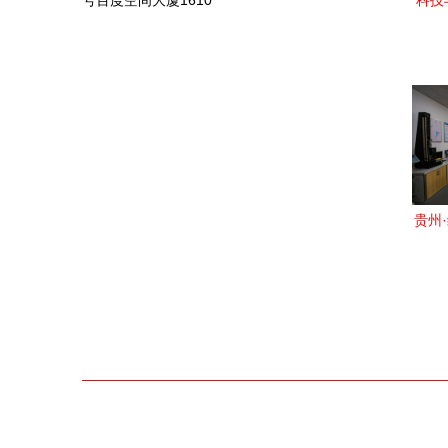
号百度空间大厦1610
科技
坡区
贵州
光电缆