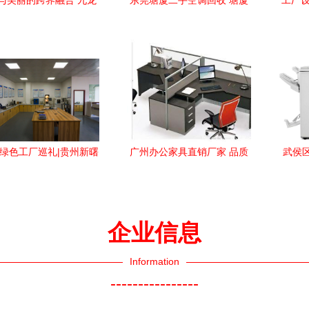
与美丽的跨界融合 九龙
东莞塘厦二手空调回收 塘厦
工厂设
腾越办公设备厂的化妆
工厂货架铁床回收 办公用品
需
品转型之路
物资回收
·绿色工厂巡礼|贵州新曙
广州办公家具直销厂家 品质
武侯
 绿“链”行动，“碳”路未
定制与高效服务的优选之地
照亮
来
企业信息
Information
----------------