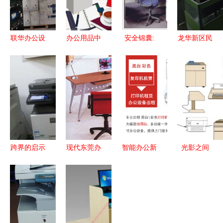
联华办公设
办公用品中
安全锦囊:
龙华新区民
备 卓越品
的灯具 不
警惕灯具回
治大道民泰
质，助力高
只是照亮，
收中的隐藏
大厦办公设
效办公
更是生产力
风险——以
备转让，性
广州番禺模
价比之选，
式为例
一站式升级
无忧
跨界的启示
现代东莞办
智能办公新
光影之间
从办公设备
公家具厂
选择 武汉
灯具型格的
维修到化妆
鑫吉达诚邀
高质量一体
线条诗学与
品行业的转
各界朋友共
机租赁与化
办公美学
型观察
鉴品质
妆品行业的
协同优势